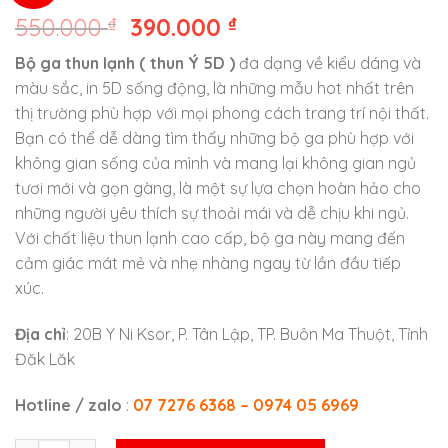
550.000
₫
390.000
₫
Bộ ga thun lạnh ( thun Ý 5D )
đa dạng về kiểu dáng và
màu sắc, in 5D sống động, là những mẫu hot nhất trên
thị trường phù hợp với mọi phong cách trang trí nội thất.
Bạn có thể dễ dàng tìm thấy những bộ ga phù hợp với
không gian sống của mình và mang lại không gian ngủ
tươi mới và gọn gàng, là một sự lựa chọn hoàn hảo cho
những người yêu thích sự thoải mái và dễ chịu khi ngủ.
Với chất liệu thun lạnh cao cấp, bộ ga này mang đến
cảm giác mát mẻ và nhẹ nhàng ngay từ lần đầu tiếp
xúc.
Địa chỉ
: 20B Y Ni Ksor, P. Tân Lập, TP. Buôn Ma Thuột, Tỉnh
Đăk Lăk
Hotline / zalo
:
07 7276 6368 – 0974 05 6969