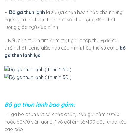
–
Bộ ga thun lạnh
là sự lựa chọn hoàn hảo cho những
người yêu thích sự thoải mái và chú trọng đến chất
lượng giấc ngủ của mình.
– Nếu bạn muốn tìm kiếm một giải pháp thú vị để cải
thiện chất lượng giấc ngủ của mình, hãy thử sử dụng
bộ
ga thun lạnh lụa
.
Bộ ga thun lạnh bao gồm:
– 1 ga bo chun vắt sổ chắc chắn, 2 vỏ gối nằm 40×60
hoặc 50×70 viền gọng, 1 vỏ gối ôm 35×100 dây khóa kéo
cao cấp