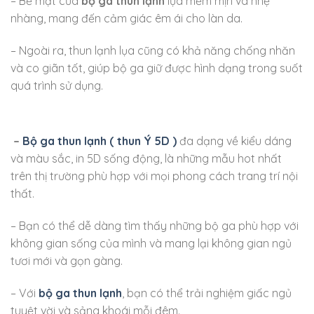
– Bề mặt của
bộ ga thun lạnh
lụa mềm mịn và nhẹ
nhàng, mang đến cảm giác êm ái cho làn da.
– Ngoài ra, thun lạnh lụa cũng có khả năng chống nhăn
và co giãn tốt, giúp bộ ga giữ được hình dạng trong suốt
quá trình sử dụng.
–
Bộ ga thun lạnh ( thun Ý 5D )
đa dạng về kiểu dáng
và màu sắc, in 5D sống động, là những mẫu hot nhất
trên thị trường phù hợp với mọi phong cách trang trí nội
thất.
– Bạn có thể dễ dàng tìm thấy những bộ ga phù hợp với
không gian sống của mình và mang lại không gian ngủ
tươi mới và gọn gàng.
– Với
bộ ga thun lạnh
, bạn có thể trải nghiệm giấc ngủ
tuyệt vời và sảng khoái mỗi đêm.