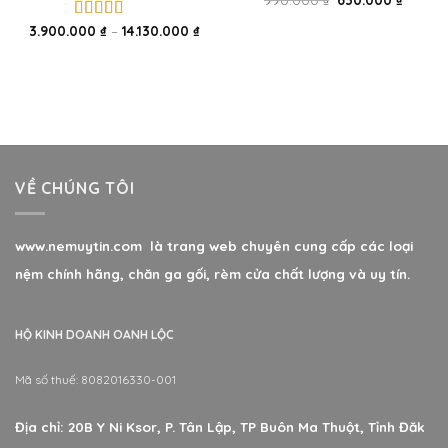
3.900.000
₫
–
14.130.000
₫
Được xếp
hạng
5.00
5
sao
VỀ CHÚNG TÔI
www.nemuytin.com là trang web chuyên cung cấp các loại
nệm chính hãng, chăn ga gối, rèm cửa chất lượng và uy tín.
HỘ KINH DOANH OANH LỘC
Mã số thuế: 8082016330-001
Địa chỉ: 20B Y Ni Ksor, P. Tân Lập, TP Buôn Ma Thuột, Tỉnh Đăk