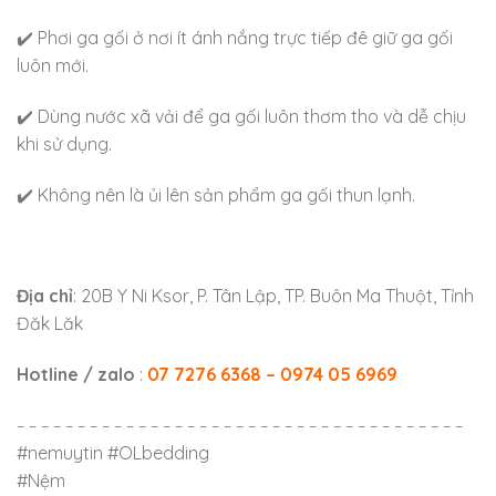
✔️ Phơi ga gối ở nơi ít ánh nắng trực tiếp đê giữ ga gối
luôn mới.
✔️ Dùng nước xã vải để ga gối luôn thơm tho và dễ chịu
khi sử dụng.
✔️ Không nên là ủi lên sản phẩm ga gối thun lạnh.
Địa chỉ
: 20B Y Ni Ksor, P. Tân Lập, TP. Buôn Ma Thuột, Tỉnh
Đăk Lăk
Hotline / zalo
:
07 7276 6368 – 0974 05 6969
– – – – – – – – – – – – – – – – – – – – – – – – – – – – – – – – – – – – –
#nemuytin #OLbedding
#Nệm