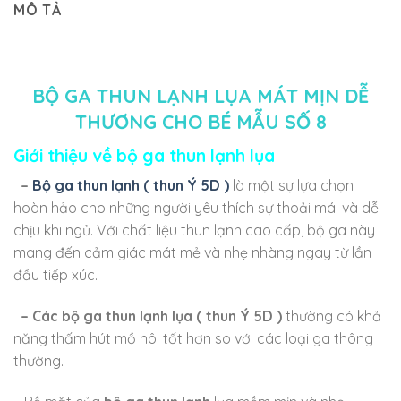
MÔ TẢ
BỘ GA THUN LẠNH LỤA MÁT MỊN DỄ
THƯƠNG CHO BÉ MẪU SỐ 8
Giới thiệu về bộ ga thun lạnh lụa
–
Bộ ga thun lạnh ( thun Ý 5D )
là một sự lựa chọn
hoàn hảo cho những người yêu thích sự thoải mái và dễ
chịu khi ngủ. Với chất liệu thun lạnh cao cấp, bộ ga này
mang đến cảm giác mát mẻ và nhẹ nhàng ngay từ lần
đầu tiếp xúc.
– Các bộ ga thun lạnh lụa
( thun Ý 5D )
thường có khả
năng thấm hút mồ hôi tốt hơn so với các loại ga thông
thường.