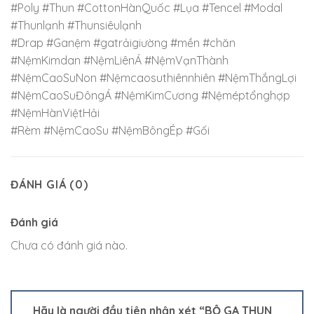
#Poly #Thun #CottonHànQuốc #Lụa #Tencel #Modal
#Thunlạnh #Thunsiêulạnh
#Drap #Ganệm #gatrảigiường #mền #chăn
#NệmKimdan #NệmLiênÁ #NệmVạnThành
#NệmCaoSuNon #Nệmcaosuthiênnhiên #NệmThắngLợi
#NệmCaoSuĐôngÁ #NệmKimCương #Nệméptổnghợp
#NệmHànViệtHải
#Rèm #NệmCaoSu #NệmBôngÉp #Gối
ĐÁNH GIÁ (0)
Đánh giá
Chưa có đánh giá nào.
Hãy là người đầu tiên nhận xét “BỘ GA THUN