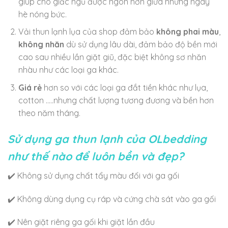
giúp cho giấc ngủ được ngon hơn giữa những ngày
hè nóng bức.
Vải thun lạnh lụa của shop đảm bảo
không phai màu
,
không nhăn
dù sử dụng lâu dài, đảm bảo độ bền mới
cao sau nhiều lần giặt giũ, đặc biệt không sơ nhăn
nhàu như các loại ga khác.
Giá rẻ
hơn so với các loại ga đắt tiền khác như lụa,
cotton …..nhưng chất lượng tương đương và bền hơn
theo năm tháng.
Sử dụng ga thun lạnh của OLbedding
như thế nào để luôn bền và đẹp?
✔️ Không sử dụng chất tẩy màu đối với ga gối
✔️ Không dùng dụng cụ ráp và cứng chà sát vào ga gối
✔️ Nên giặt riêng ga gối khi giặt lần đầu