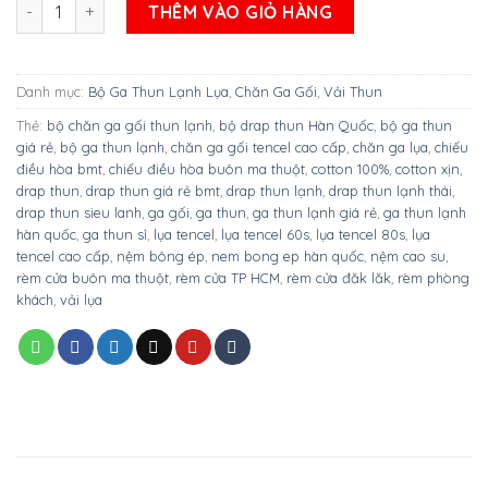
BỘ GA THUN LẠNH LỤA MÁT MỊN MẪU DỄ THƯƠNG CHO BÉ MẪU 
THÊM VÀO GIỎ HÀNG
Danh mục:
Bộ Ga Thun Lạnh Lụa
,
Chăn Ga Gối
,
Vải Thun
Thẻ:
bộ chăn ga gối thun lạnh
,
bộ drap thun Hàn Quốc
,
bộ ga thun
giá rẻ
,
bộ ga thun lạnh
,
chăn ga gối tencel cao cấp
,
chăn ga lụa
,
chiếu
điều hòa bmt
,
chiếu điều hòa buôn ma thuột
,
cotton 100%
,
cotton xịn
,
drap thun
,
drap thun giá rẻ bmt
,
drap thun lạnh
,
drap thun lạnh thái
,
drap thun sieu lanh
,
ga gối
,
ga thun
,
ga thun lạnh giá rẻ
,
ga thun lạnh
hàn quốc
,
ga thun sỉ
,
lụa tencel
,
lụa tencel 60s
,
lụa tencel 80s
,
lụa
tencel cao cấp
,
nệm bông ép
,
nem bong ep hàn quốc
,
nệm cao su
,
rèm cửa buôn ma thuột
,
rèm cửa TP HCM
,
rèm cửa đăk lăk
,
rèm phòng
khách
,
vải lụa