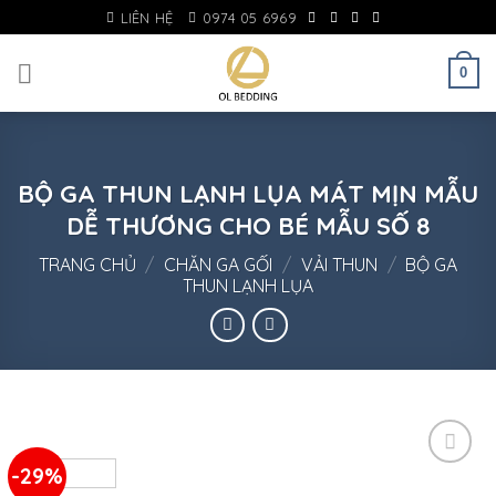
Skip
LIÊN HỆ
0974 05 6969
to
content
0
BỘ GA THUN LẠNH LỤA MÁT MỊN MẪU
DỄ THƯƠNG CHO BÉ MẪU SỐ 8
TRANG CHỦ
/
CHĂN GA GỐI
/
VẢI THUN
/
BỘ GA
THUN LẠNH LỤA
-29%