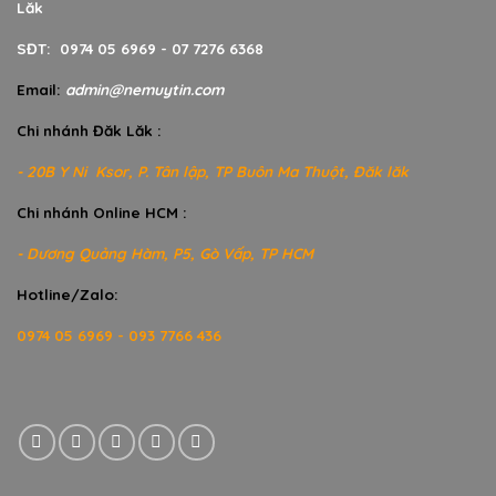
Lăk
SĐT: 0974 05 6969 - 07 7276 6368
Email:
admin@nemuytin.com
Chi nhánh Đăk Lăk :
- 20B Y Ni Ksor, P. Tân lập, TP Buôn Ma Thuột, Đăk lăk
Chi nhánh Online HCM :
- Dương Quảng Hàm, P5, Gò Vấp, TP HCM
Hotline/Zalo:
0974 05 6969 - 093 7766 436