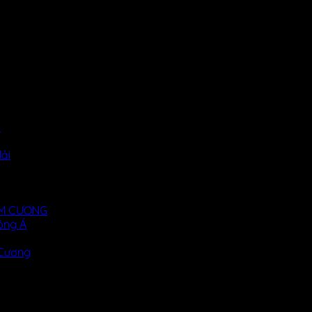
i
ải
KIM CƯƠNG
ông Á
 Cương