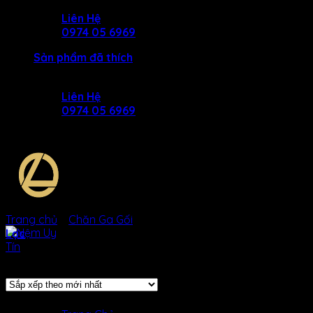
Skip
Liên Hệ
to
0974 05 6969
content
Sản phẩm đã thích
Liên Hệ
0974 05 6969
Trang chủ
/
Chăn Ga Gối
/
Vải Lụa
Lọc
Hiển thị 1–12 của 45 kết quả
SẢN Phẩm
MENU
MENU