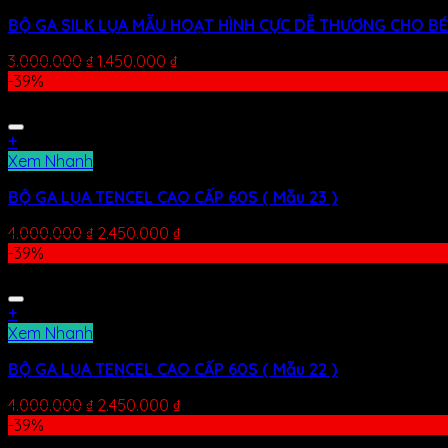
BỘ GA SILK LỤA MẪU HOẠT HÌNH CỰC DỄ THƯƠNG CHO BÉ 
3.000.000
₫
1.450.000
₫
-39%
+
Xem Nhanh
BỘ GA LỤA TENCEL CAO CẤP 60S ( Mẫu 23 )
4.000.000
₫
2.450.000
₫
-39%
+
Xem Nhanh
BỘ GA LỤA TENCEL CAO CẤP 60S ( Mẫu 22 )
4.000.000
₫
2.450.000
₫
-39%