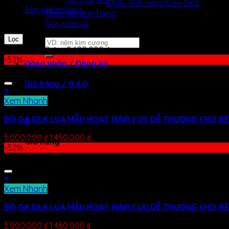
Chiếu Điều Hòa Size 2m2
Sản phẩm khác
Theo dõi đơn hàng
Góc chia sẻ
Lọc theo giá
Lọc
Tìm
Giá:
630.000 ₫
—
2.600.000 ₫
kiếm:
-52%
Đăng nhập / Đăng ký
Giỏ hàng /
0
₫
0
+
Xem Nhanh
Chưa có sản phẩm trong giỏ hàng.
BỘ GA SILK LỤA MẪU HOẠT HÌNH CỰC DỄ THƯƠNG CHO BÉ
0
3.000.000
₫
1.450.000
₫
Giỏ hàng
-52%
Chưa có sản phẩm trong giỏ hàng.
+
Xem Nhanh
BỘ GA SILK LỤA MẪU HOẠT HÌNH CỰC DỄ THƯƠNG CHO BÉ
3.000.000
₫
1.450.000
₫