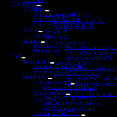
Trang Chủ
Chăn Ga Gối
Sản Phẩm
Vải Cotton
Nệm
Chăn ga gối cotton Hàn Quốc
Nệm Bông Ép
Chăn Ga Gối Cotton Poly
Nệm Bông Ép Hàn Việt Hải
Chăn Ga Gối Cotton Thắng Lợi
Nệm Bông Ép Korea
Vải Lụa
Nệm Xốp PE
Lụa Tencel
Nệm Cao Su
Vải Thun
Nệm cao su non
Bộ Ga Thun Lạnh Lụa
Nệm Cao Su Non Thắng Lợ
Thun siêu lạnh
Nệm Cao Su Non American
Nệm
Nệm cao su non Hàn Việt H
Nệm Bông Ép
Nệm Cao Su Foam
Nệm Bông Ép Hàn Việt Hải
Nệm Cao Su Foam Đông Á
Nệm Bông Ép Korea
Nệm Cao Su Thiên Nhiên
Nệm Cao Su
Nệm Cao Su Thiên Nhiên 
Nệm Cao Su Foam
Nệm Cao Su Thiên Nhiên Đ
Nệm Cao Su Foam Đông Á
Nệm Cao Su Tổng Hợp
Nệm cao su non
Nệm cao su tổng hợp Kim
Nệm Cao Su Non American
Chăn Ga Gối
Nệm cao su non Hàn Việt Hải
Vải Lụa
Nệm Cao Su Non Thắng Lợi
Lụa Tencel
Nệm Cao Su Thiên Nhiên
Vải Cotton