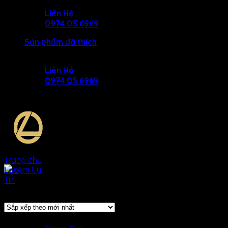
Skip
Liên Hệ
to
0974 05 6969
content
Sản phẩm đã thích
Liên Hệ
0974 05 6969
Trang chủ
/
Sản phẩm được gắn thẻ “ga thun lạnh giá rẻ”
Lọc
Hiển thị 1–12 của 16 kết quả
SẢN Phẩm
MENU
MENU