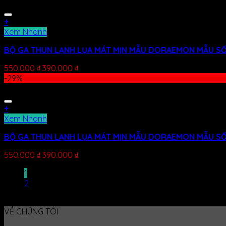
+
Xem Nhanh
BỘ GA THUN LẠNH LỤA MÁT MỊN MẪU DORAEMON MẪU SỐ
550.000
₫
390.000
₫
-29%
+
Xem Nhanh
BỘ GA THUN LẠNH LỤA MÁT MỊN MẪU DORAEMON MẪU SỐ
550.000
₫
390.000
₫
1
2
VỀ CHÚNG TÔI