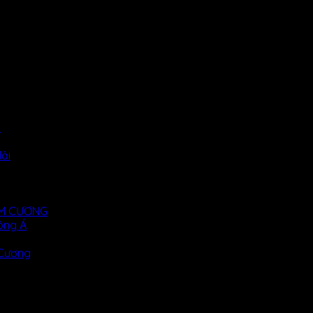
i
ải
KIM CƯƠNG
ông Á
 Cương