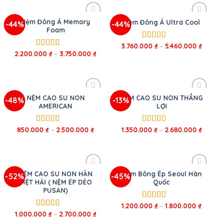
Nệm Đông Á Memory
Nệm Đông Á Ultra Cool
-44%
-44%
Foam
3.760.000
₫
–
5.460.000
₫
Được xếp
2.200.000
₫
–
3.750.000
₫
hạng
5.00
5
Được xếp
sao
hạng
5.00
5
sao
NỆM CAO SU NON
NỆM CAO SU NON THẮNG
-48%
-13%
AMERICAN
LỢI
850.000
₫
–
2.500.000
₫
1.350.000
₫
–
2.680.000
₫
Được xếp
Được xếp
hạng
5.00
5
hạng
5.00
5
sao
sao
NỆM CAO SU NON HÀN
Nệm Bông Ép Seoul Hàn
-52%
-45%
VIỆT HẢI ( NỆM ÉP DẺO
Quốc
PUSAN)
1.200.000
₫
–
1.800.000
₫
Được xếp
1.000.000
₫
–
2.700.000
₫
hạng
5.00
5
Được xếp