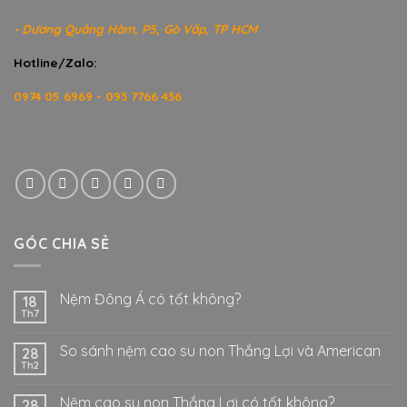
- Dương Quảng Hàm, P5, Gò Vấp, TP HCM
Hotline/Zalo:
0974 05 6969 - 093 7766 436
GÓC CHIA SẺ
Nệm Đông Á có tốt không?
18
Th7
So sánh nệm cao su non Thắng Lợi và American
28
Th2
Nệm cao su non Thắng Lợi có tốt không?
28