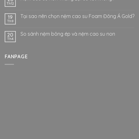
Th12
Tại sao nên chọn nệm cao su Foam Đông Á Gold?
19
Th9
So sánh nệm bông ép và nệm cao su non
20
Th4
FANPAGE