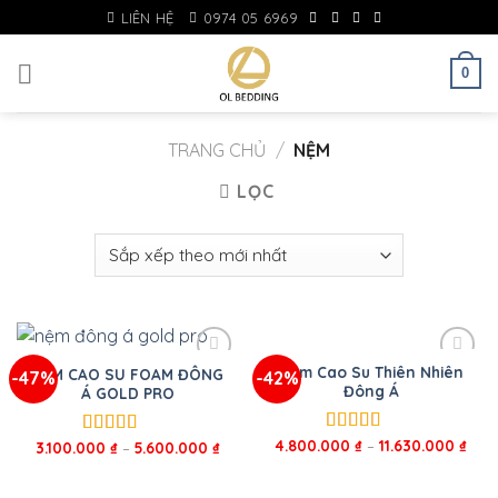
Skip
LIÊN HỆ
0974 05 6969
to
content
0
TRANG CHỦ
/
NỆM
LỌC
Nệm Cao Su Thiên Nhiên
NỆM CAO SU FOAM ĐÔNG
-47%
-42%
Đông Á
Á GOLD PRO
4.800.000
₫
–
11.630.000
₫
Được xếp
3.100.000
₫
–
5.600.000
₫
Được xếp
hạng
5.00
5
hạng
5.00
5
sao
sao