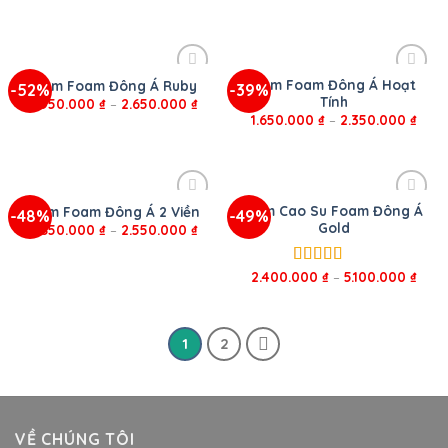
sao
hạng
5.00
5
sao
Nệm Foam Đông Á Hoạt
Nệm Foam Đông Á Ruby
-52%
-39%
Tính
1.950.000
₫
–
2.650.000
₫
1.650.000
₫
–
2.350.000
₫
Nệm Cao Su Foam Đông Á
Nệm Foam Đông Á 2 Viền
-48%
-49%
Gold
1.850.000
₫
–
2.550.000
₫
2.400.000
₫
–
5.100.000
₫
Được xếp
hạng
5.00
5
sao
1
2
VỀ CHÚNG TÔI