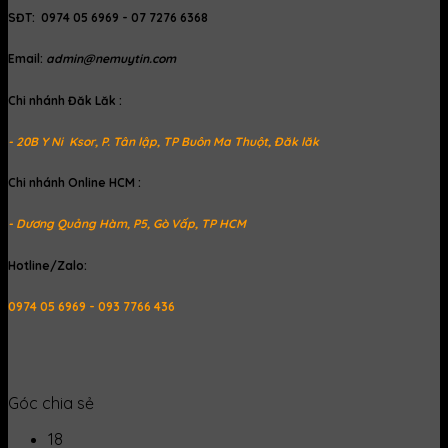
SĐT: 0974 05 6969 - 07 7276 6368
Email:
admin@nemuytin.com
Chi nhánh Đăk Lăk :
- 20B Y Ni Ksor, P. Tân lập, TP Buôn Ma Thuột, Đăk lăk
Chi nhánh Online HCM :
- Dương Quảng Hàm, P5, Gò Vấp, TP HCM
Hotline/Zalo:
0974 05 6969 - 093 7766 436
Góc chia sẻ
18