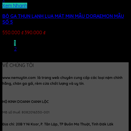
Xem Nhanh
BỘ GA THUN LẠNH LỤA MÁT MỊN MẪU DORAEMON MẪU
SỐ 5
550.000
₫
390.000
₫
1
2
VỀ CHÚNG TÔI
www.nemuytin.com là trang web chuyên cung cấp các loại nệm chính
hãng, chăn ga gối, rèm cửa chất lượng và uy tín.
HỘ KINH DOANH OANH LỘC
Mã số thuế: 8082016330-001
Địa chỉ: 20B Y Ni Ksor, P. Tân Lập, TP Buôn Ma Thuột, Tỉnh Đăk Lăk