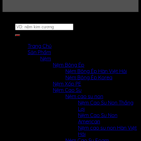
Website thuộc về
Nệm Uy Tín
Tìm
kiếm:
MENU
MENU
Trang Chủ
Sản Phẩm
Nệm
Nệm Bông Ép
Nệm Bông Ép Hàn Việt Hải
Nệm Bông Ép Korea
Nệm Xốp PE
Nệm Cao Su
Nệm cao su non
Nệm Cao Su Non Thắng
Lợi
Nệm Cao Su Non
American
Nệm cao su non Hàn Việt
Hải
Nệm Cao Su Foam