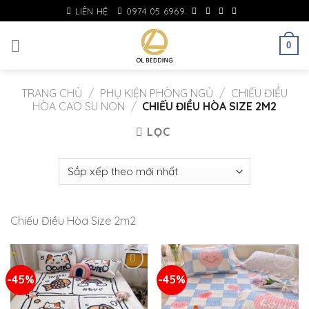
Skip
LIÊN HỆ
0974 05 6969
to
content
0
TRANG CHỦ
/
PHỤ KIỆN PHÒNG NGỦ
/
CHIẾU ĐIỀU
HÒA CAO SU NON
/
CHIẾU ĐIỀU HÒA SIZE 2M2
LỌC
Chiếu Điều Hòa Size 2m2
-45%
-45%