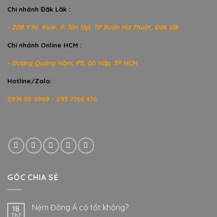
Chi nhánh Đăk Lăk :
- 20B Y Ni Ksor, P. Tân lập, TP Buôn Ma Thuột, Đăk lăk
Chi nhánh Online HCM :
- Dương Quảng Hàm, P5, Gò Vấp, TP HCM
Hotline/Zalo:
0974 05 6969 - 093 7766 436
GÓC CHIA SẺ
Nệm Đông Á có tốt không?
18
Th7