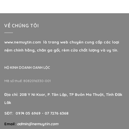
VỀ CHÚNG TÔI
www.nemuytin.com là trang web chuyên cung cấp các loại
nệm chính hãng, chăn ga gối, rèm cửa chất lượng và uy tín.
HỘ KINH DOANH OANH LỘC
Mã số thuế: 8082016330-001
Địa chỉ: 20B Y Ni Ksor, P. Tân Lập, TP Buôn Ma Thuột, Tỉnh Đăk
Lăk
SĐT: 0974 05 6969 - 07 7276 6368
Email:
admin@nemuytin.com