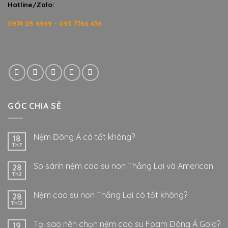
Hotline/Zalo:
0974 05 6969 - 093 7766 436
GÓC CHIA SẺ
Nệm Đông Á có tốt không?
18
Th7
So sánh nệm cao su non Thắng Lợi và American
28
Th2
Nệm cao su non Thắng Lợi có tốt không?
28
Th12
Tại sao nên chọn nệm cao su Foam Đông Á Gold?
19