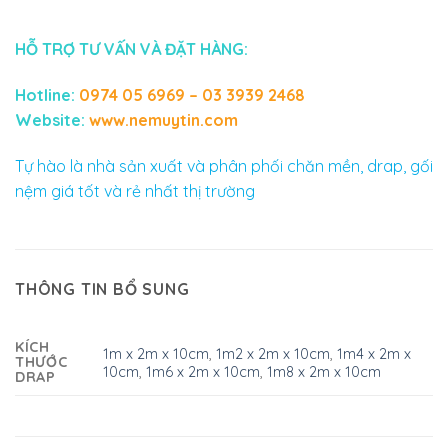
HỖ TRỢ TƯ VẤN VÀ ĐẶT HÀNG:
Hotline:
0974 05 6969 – 03 3939 2468
Website:
www.nemuytin.com
Tự hào là nhà sản xuất và phân phối chăn mền, drap, gối
nệm giá tốt và rẻ nhất thị trường
THÔNG TIN BỔ SUNG
KÍCH
1m x 2m x 10cm
,
1m2 x 2m x 10cm
,
1m4 x 2m x
THƯỚC
10cm
,
1m6 x 2m x 10cm
,
1m8 x 2m x 10cm
DRAP