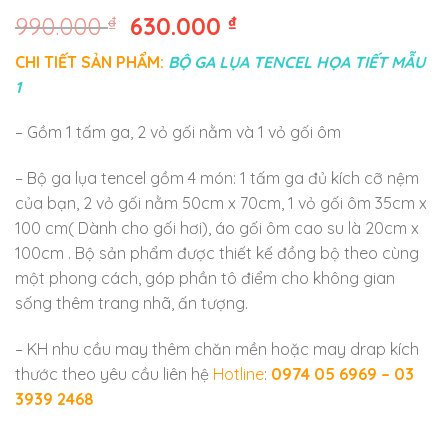
990.000
₫
630.000
₫
CHI TIẾT SẢN PHẨM:
BỘ GA LỤA TENCEL HỌA TIẾT MẪU
1
– Gồm 1 tấm ga, 2 vỏ gối nằm và 1 vỏ gối ôm
– Bộ ga lụa tencel gồm 4 món: 1 tấm ga đủ kích cỡ nệm
của bạn, 2 vỏ gối nằm 50cm x 70cm, 1 vỏ gối ôm 35cm x
100 cm( Dành cho gối hơi), áo gối ôm cao su là 20cm x
100cm . Bộ sản phẩm được thiết kế đồng bộ theo cùng
một phong cách, góp phần tô điểm cho không gian
sống thêm trang nhã, ấn tượng.
– KH nhu cầu may thêm chăn mền hoặc may drap kích
thước theo yêu cầu liên hệ
Hotline
:
0974 05 6969 – 03
3939 2468