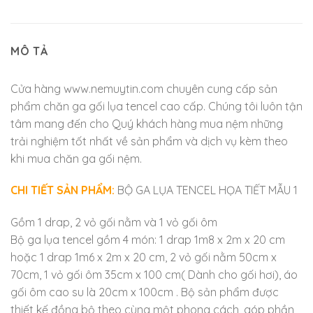
MÔ TẢ
Cửa hàng www.nemuytin.com chuyên cung cấp sản
phẩm chăn ga gối lụa tencel cao cấp. Chúng tôi luôn tận
tâm mang đến cho Quý khách hàng mua nệm những
trải nghiệm tốt nhất về sản phẩm và dịch vụ kèm theo
khi mua chăn ga gối nệm.
CHI TIẾT SẢN PHẨM:
BỘ GA LỤA TENCEL HỌA TIẾT MẪU 1
Gồm 1 drap, 2 vỏ gối nằm và 1 vỏ gối ôm
Bộ ga lụa tencel gồm 4 món: 1 drap 1m8 x 2m x 20 cm
hoặc 1 drap 1m6 x 2m x 20 cm, 2 vỏ gối nằm 50cm x
70cm, 1 vỏ gối ôm 35cm x 100 cm( Dành cho gối hơi), áo
gối ôm cao su là 20cm x 100cm . Bộ sản phẩm được
thiết kế đồng bộ theo cùng một phong cách, góp phần