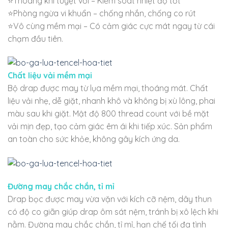
⭐Thoáng khí tuyệt vời – Kiểm soát nhiệt độ tốt
⭐Phòng ngừa vi khuẩn – chống nhắn, chống co rút
⭐Vô cùng mềm mại – Có cảm giác cực mát ngay từ cái
chạm đầu tiên.
Chất liệu vải mềm mại
Bộ drap được may từ lụa mềm mại, thoáng mát. Chất
liệu vải nhẹ, dễ giặt, nhanh khô và không bị xù lông, phai
màu sau khi giặt. Mật độ 800 thread count với bề mặt
vải mịn đẹp, tạo cảm giác êm ái khi tiếp xúc. Sản phẩm
an toàn cho sức khỏe, không gây kích ứng da.
Đường may chắc chắn, tỉ mỉ
Drap bọc được may vừa vặn với kích cỡ nệm, dây thun
có độ co giãn giúp drap ôm sát nệm, tránh bị xô lệch khi
nằm. Đường may chắc chắn, tỉ mỉ, hạn chế tối đa tình