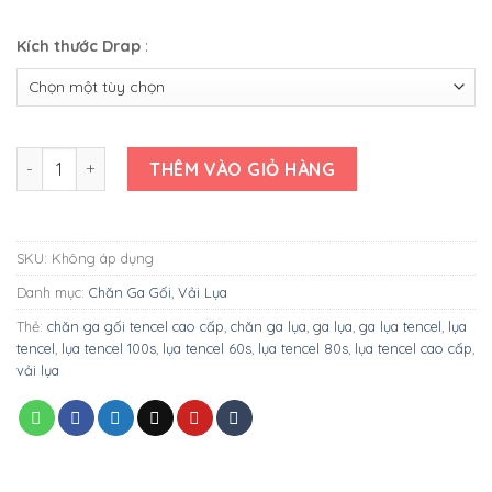
Kích thước Drap
:
BỘ GA LỤA TENCEL HỌA TIẾT MẪU 1 số lượng
THÊM VÀO GIỎ HÀNG
SKU:
Không áp dụng
Danh mục:
Chăn Ga Gối
,
Vải Lụa
Thẻ:
chăn ga gối tencel cao cấp
,
chăn ga lụa
,
ga lụa
,
ga lụa tencel
,
lụa
tencel
,
lụa tencel 100s
,
lụa tencel 60s
,
lụa tencel 80s
,
lụa tencel cao cấp
,
vải lụa