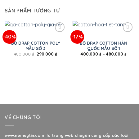
SẢN PHẨM TƯƠNG TỰ
-40%
-17%
BỘ DRAP COTTON POLY
BỘ DRAP COTTON HÀN
MẪU SỐ 3
QUỐC MẪU SỐ 1
480.000
₫
290.000
₫
400.000
₫
–
480.000
₫
VỀ CHÚNG TÔI
www.nemuytin.com là trang web chuyên cung cấp các loại