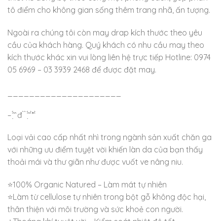
tô điểm cho không gian sống thêm trang nhã, ấn tượng.
Ngoài ra chúng tôi còn may drap kích thước theo yêu
cầu của khách hàng. Quý khách có nhu cầu may theo
kích thước khác xin vui lòng liên hệ trực tiếp Hotline: 0974
05 6969 – 03 3939 2468 để được đặt may.
_____________________
– ̂́ ̣̂ đ ̀ ̀ ̂́ ̣̂ ̛̛̀ ̂ ̀
Loại vải cao cấp nhất nhì trong ngành sản xuất chăn ga
với những ưu điểm tuyệt vời khiến làn da của bạn thấy
thoải mái và thư giãn như được vuốt ve nâng niu.
⭐100% Organic Natured – Làm mát tự nhiên
⭐Làm từ cellulose tự nhiên trong bột gỗ không độc hại,
thân thiện với môi trường và sức khoẻ con người.