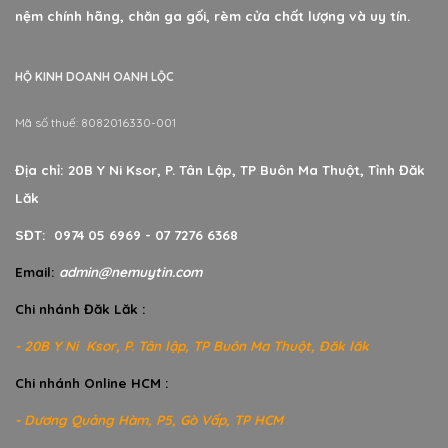
nệm chính hãng, chăn ga gối, rèm cửa chất lượng và uy tín.
HỘ KINH DOANH OANH LỘC
Mã số thuế: 8082016330-001
Địa chỉ: 20B Y Ni Ksor, P. Tân Lập, TP Buôn Ma Thuột, Tỉnh Đăk
Lăk
SĐT: 0974 05 6969 - 07 7276 6368
Email:
admin@nemuytin.com
Chi nhánh Đăk Lăk :
- 20B Y Ni Ksor, P. Tân lập, TP Buôn Ma Thuột, Đăk lăk
Chi nhánh Online HCM :
- Dương Quảng Hàm, P5, Gò Vấp, TP HCM