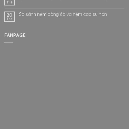
Th9
So sánh nệm bông ép và nệm cao su non
20
Th4
FANPAGE