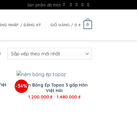
Sản phẩm đã thích
0
ĂNG NHẬP / ĐĂNG KÝ
GIỎ HÀNG /
0
₫
ả
+
iệt
Nệm Bông Ép Topaz 3 gấp Hàn
-34%
Việt Hải
1.200.000
₫
–
1.480.000
₫