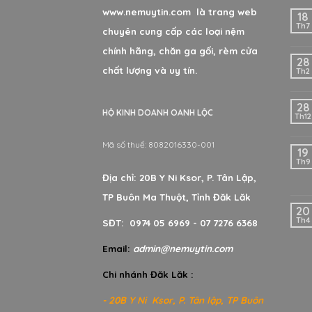
www.nemuytin.com là trang web
18
Th7
chuyên cung cấp các loại nệm
chính hãng, chăn ga gối, rèm cửa
28
chất lượng và uy tín.
Th2
28
HỘ KINH DOANH OANH LỘC
Th12
Mã số thuế: 8082016330-001
19
Th9
Địa chỉ: 20B Y Ni Ksor, P. Tân Lập,
TP Buôn Ma Thuột, Tỉnh Đăk Lăk
20
Th4
SĐT: 0974 05 6969 - 07 7276 6368
Email:
admin@nemuytin.com
Chi nhánh Đăk Lăk :
- 20B Y Ni Ksor, P. Tân lập, TP Buôn