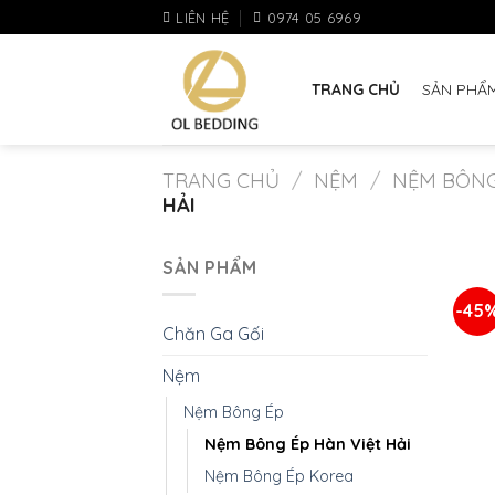
Skip
LIÊN HỆ
0974 05 6969
to
content
TRANG CHỦ
SẢN PHẨ
TRANG CHỦ
/
NỆM
/
NỆM BÔNG
HẢI
+
SẢN PHẨM
N
-45
Chăn Ga Gối
Nệm
Nệm Bông Ép
Nệm Bông Ép Hàn Việt Hải
Nệm Bông Ép Korea