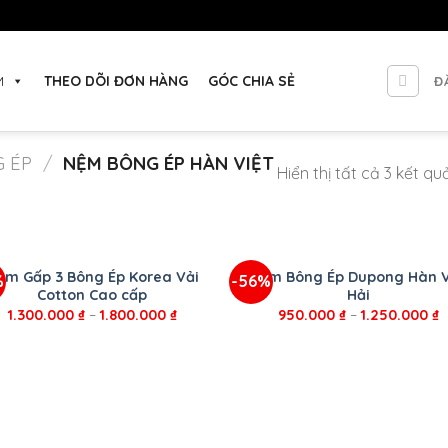
M
THEO DÕI ĐƠN HÀNG
GÓC CHIA SẺ
Đ
 ÉP
/
NỆM BÔNG ÉP HÀN VIỆT
Hiển thị tất cả 3 kết qu
+
ệm Gấp 3 Bông Ép Korea Vải
Nệm Bông Ép Dupong Hàn V
%
-56%
Cotton Cao cấp
Hải
1.300.000
₫
–
1.800.000
₫
950.000
₫
–
1.250.000
₫