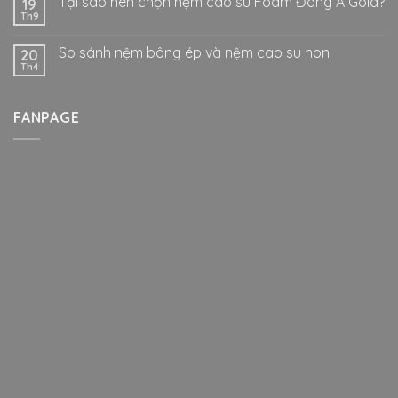
Tại sao nên chọn nệm cao su Foam Đông Á Gold?
19
Th9
So sánh nệm bông ép và nệm cao su non
20
Th4
FANPAGE