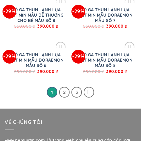
BỘ GA THUN LẠNH LỤA
BỘ GA THUN LẠNH LỤA
-29%
-29%
MÁT MỊN MẪU DỄ THƯƠNG
MÁT MỊN MẪU DORAEMON
CHO BÉ MẪU SỐ 8
MẪU SỐ 7
550.000
₫
390.000
₫
550.000
₫
390.000
₫
BỘ GA THUN LẠNH LỤA
BỘ GA THUN LẠNH LỤA
-29%
-29%
MÁT MỊN MẪU DORAEMON
MÁT MỊN MẪU DORAEMON
MẪU SỐ 6
MẪU SỐ 5
550.000
₫
390.000
₫
550.000
₫
390.000
₫
1
2
3
VỀ CHÚNG TÔI
www.nemuytin.com là trang web chuyên cung cấp các loại