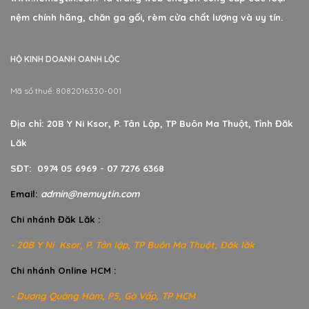
nệm chính hãng, chăn ga gối, rèm cửa chất lượng và uy tín.
HỘ KINH DOANH OANH LỘC
Mã số thuế: 8082016330-001
Địa chỉ: 20B Y Ni Ksor, P. Tân Lập, TP Buôn Ma Thuột, Tỉnh Đăk
Lăk
SĐT: 0974 05 6969 - 07 7276 6368
Email:
admin@nemuytin.com
Chi nhánh Đăk Lăk :
- 20B Y Ni Ksor, P. Tân lập, TP Buôn Ma Thuột, Đăk lăk
Chi nhánh Online HCM :
- Dương Quảng Hàm, P5, Gò Vấp, TP HCM