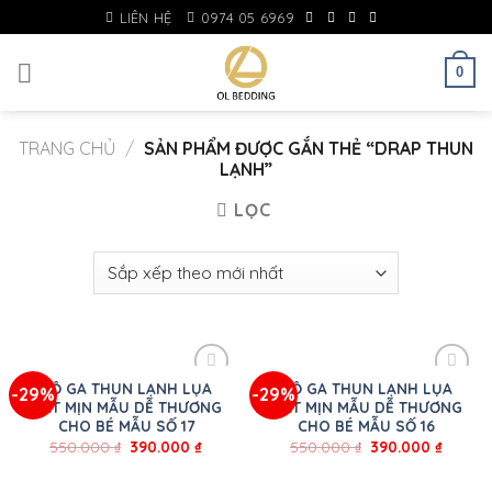
Skip
LIÊN HỆ
0974 05 6969
to
content
0
TRANG CHỦ
/
SẢN PHẨM ĐƯỢC GẮN THẺ “DRAP THUN
LẠNH”
LỌC
BỘ GA THUN LẠNH LỤA
BỘ GA THUN LẠNH LỤA
-29%
-29%
MÁT MỊN MẪU DỄ THƯƠNG
MÁT MỊN MẪU DỄ THƯƠNG
CHO BÉ MẪU SỐ 17
CHO BÉ MẪU SỐ 16
550.000
₫
390.000
₫
550.000
₫
390.000
₫