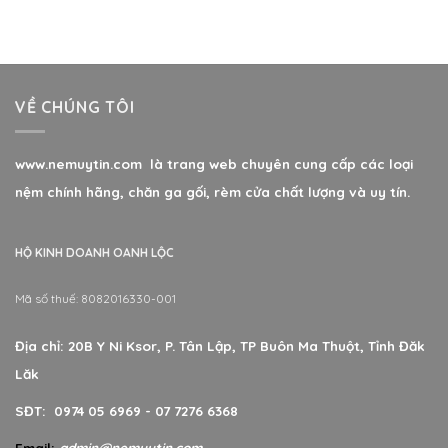
hạng
5.00
5
sao
VỀ CHÚNG TÔI
www.nemuytin.com là trang web chuyên cung cấp các loại
nệm chính hãng, chăn ga gối, rèm cửa chất lượng và uy tín.
HỘ KINH DOANH OANH LỘC
Mã số thuế: 8082016330-001
Địa chỉ: 20B Y Ni Ksor, P. Tân Lập, TP Buôn Ma Thuột, Tỉnh Đăk
Lăk
SĐT: 0974 05 6969 - 07 7276 6368
Email:
admin@nemuytin.com