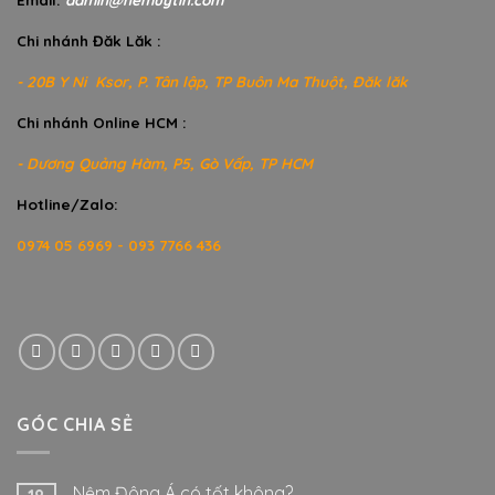
Chi nhánh Đăk Lăk :
- 20B Y Ni Ksor, P. Tân lập, TP Buôn Ma Thuột, Đăk lăk
Chi nhánh Online HCM :
- Dương Quảng Hàm, P5, Gò Vấp, TP HCM
Hotline/Zalo:
0974 05 6969 - 093 7766 436
GÓC CHIA SẺ
Nệm Đông Á có tốt không?