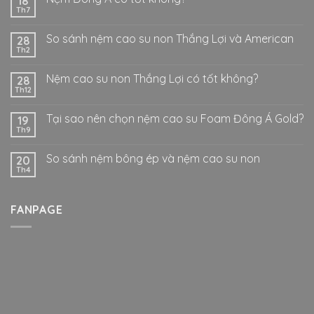
18
Th7
So sánh nệm cao su non Thắng Lợi và American
28
Th2
Nệm cao su non Thắng Lợi có tốt không?
28
Th12
Tại sao nên chọn nệm cao su Foam Đông Á Gold?
19
Th9
So sánh nệm bông ép và nệm cao su non
20
Th4
FANPAGE