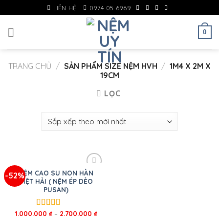
Skip
LIÊN HỆ
0974 05 6969
to
content
0
TRANG CHỦ
/
SẢN PHẨM SIZE NỆM HVH
/
1M4 X 2M X
19CM
LỌC
NỆM CAO SU NON HÀN
-52%
VIỆT HẢI ( NỆM ÉP DẺO
PUSAN)
1.000.000
₫
–
2.700.000
₫
Được xếp