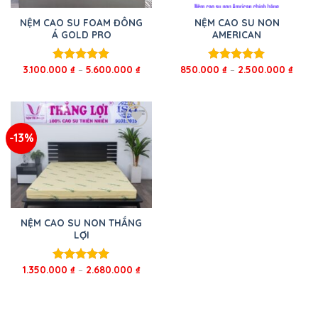
NỆM CAO SU FOAM ĐÔNG
NỆM CAO SU NON
Á GOLD PRO
AMERICAN
3.100.000
₫
–
5.600.000
₫
850.000
₫
–
2.500.000
₫
Được xếp
Được xếp
hạng
5.00
hạng
5.00
5 sao
5 sao
-13%
NỆM CAO SU NON THẮNG
LỢI
1.350.000
₫
–
2.680.000
₫
Được xếp
hạng
5.00
5 sao