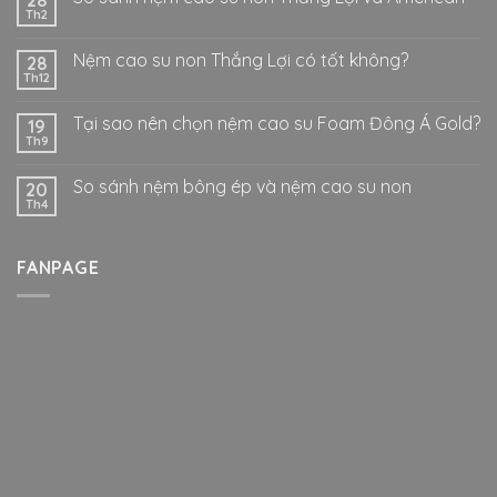
28
Th2
Nệm cao su non Thắng Lợi có tốt không?
28
Th12
Tại sao nên chọn nệm cao su Foam Đông Á Gold?
19
Th9
So sánh nệm bông ép và nệm cao su non
20
Th4
FANPAGE