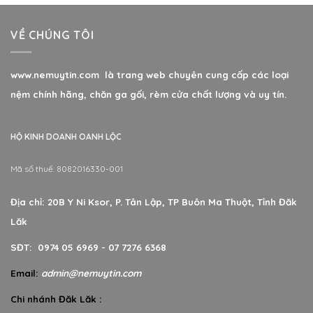
VỀ CHÚNG TÔI
www.nemuytin.com là trang web chuyên cung cấp các loại
nệm chính hãng, chăn ga gối, rèm cửa chất lượng và uy tín.
HỘ KINH DOANH OANH LỘC
Mã số thuế: 8082016330-001
Địa chỉ: 20B Y Ni Ksor, P. Tân Lập, TP Buôn Ma Thuột, Tỉnh Đăk
Lăk
SĐT: 0974 05 6969 - 07 7276 6368
Email:
admin@nemuytin.com
Chi nhánh Đăk Lăk :