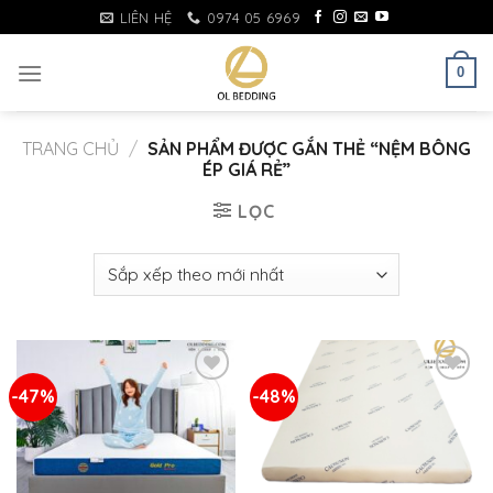
Skip
LIÊN HỆ
0974 05 6969
to
content
0
TRANG CHỦ
/
SẢN PHẨM ĐƯỢC GẮN THẺ “NỆM BÔNG
ÉP GIÁ RẺ”
LỌC
-47%
-48%