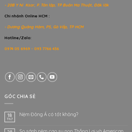
- 20B Y Ni Ksor, P. Tân lập, TP Buôn Ma Thuột, Đăk lăk
Chi nhánh Online HCM :
- Dương Quảng Hàm, P5, Gò Vấp, TP HCM
Hotline/Zalo:
0974 05 6969 - 093 7766 436
GÓC CHIA SẺ
Nệm Đông Á có tốt không?
18
Th7
So sánh nệm cao su non Thắng Lợi và American