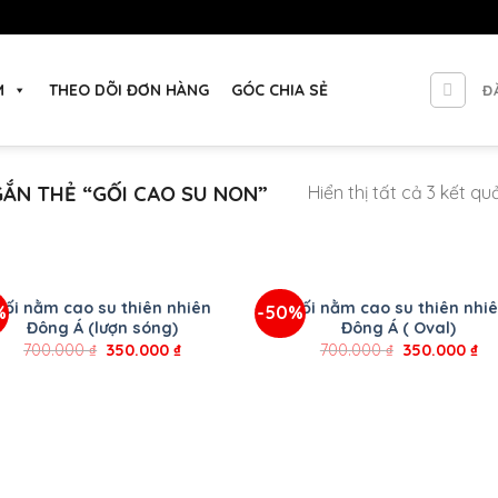
M
THEO DÕI ĐƠN HÀNG
GÓC CHIA SẺ
Đ
ẮN THẺ “GỐI CAO SU NON”
Hiển thị tất cả 3 kết qu
+
Gối nằm cao su thiên nhiên
Gối nằm cao su thiên nhi
%
-50%
Đông Á (lượn sóng)
Đông Á ( Oval)
700.000
₫
350.000
₫
700.000
₫
350.000
₫