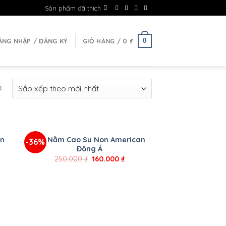
Sản phẩm đã thích
0
ĂNG NHẬP / ĐĂNG KÝ
GIỎ HÀNG /
0
₫
ả
+
ên
Gối Nằm Cao Su Non American
-36%
Đông Á
250.000
₫
160.000
₫