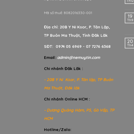
Th12
Mã số thuế: 8082016330-001
19
Th9
Địa chỉ: 20B Y Ni Ksor, P. Tân Lập,
TP Buôn Ma Thuột, Tỉnh Đăk Lăk
20
Th4
SĐT: 0974 05 6969 - 07 7276 6368
Email:
admin@nemuytin.com
Chi nhánh Đăk Lăk :
- 20B Y Ni Ksor, P. Tân lập, TP Buôn
Ma Thuột, Đăk lăk
Chi nhánh Online HCM :
- Dương Quảng Hàm, P5, Gò Vấp, TP
HCM
Hotline/Zalo: