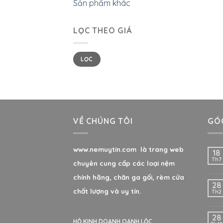
Sản phẩm khác
LỌC THEO GIÁ
LỌC
VỀ CHÚNG TÔI
GÓC
www.nemuytin.com là trang web
18
Th7
chuyên cung cấp các loại nệm
chính hãng, chăn ga gối, rèm cửa
28
chất lượng và uy tín.
Th2
28
HỘ KINH DOANH OANH LỘC