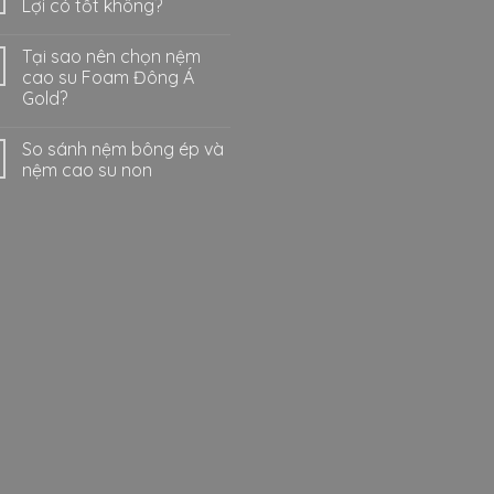
Lợi có tốt không?
Tại sao nên chọn nệm
cao su Foam Đông Á
Gold?
So sánh nệm bông ép và
nệm cao su non