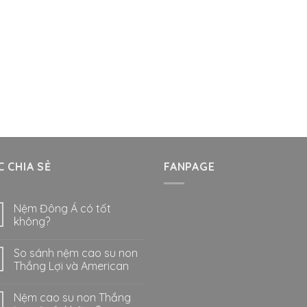
 CHIA SẺ
FANPAGE
Nệm Đông Á có tốt
không?
So sánh nệm cao su non
Thắng Lợi và American
Nệm cao su non Thắng