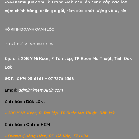
www.nemuytin.com là trang web chuyên cung cấp các loại
nệm chính hãng, chăn ga gối, rèm cửa chất lượng và uy tín.
HỘ KINH DOANH OANH LỘC
Mã số thuế: 8082016330-001
Địa chỉ: 20B Y Ni Ksor, P. Tân Lập, TP Buôn Ma Thuột, Tỉnh Đăk
Lăk
SĐT: 0974 05 6969 - 07 7276 6368
Email:
admin@nemuytin.com
Chi nhánh Đăk Lăk :
- 20B Y Ni Ksor, P. Tân lập, TP Buôn Ma Thuột, Đăk lăk
Chi nhánh Online HCM :
- Dương Quảng Hàm, P5, Gò Vấp, TP HCM