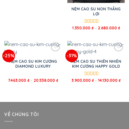
sao
NỆM CAO SU NON THẮNG
LỢI
1.350.000
₫
–
2.680.000
₫
Được xếp
hạng
5.00
5
sao
-25%
-31%
NỆM CAO SU KIM CƯƠNG
NỆM CAO SU THIÊN NHIÊN
DIAMOND LUXURY
KIM CƯƠNG HAPPY GOLD
7.463.000
₫
–
20.558.000
₫
3.900.000
₫
–
14.130.000
₫
Được xếp
hạng
5.00
5
sao
VỀ CHÚNG TÔI