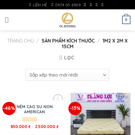
Skip
LIÊN HỆ
0974 05 6969
to
content
0
TRANG CHỦ
/
SẢN PHẨM KÍCH THƯỚC
/
1M2 X 2M X
15CM
LỌC
NỆM CAO SU NON
-48%
-13%
AMERICAN
850.000
₫
–
2.500.000
₫
Được xếp
hạng
5.00
5