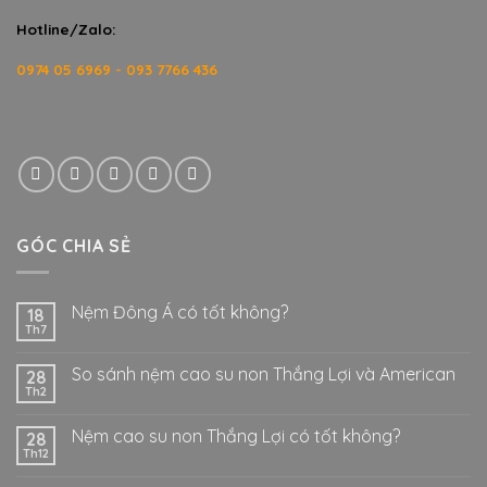
Hotline/Zalo:
0974 05 6969 - 093 7766 436
GÓC CHIA SẺ
Nệm Đông Á có tốt không?
18
Th7
So sánh nệm cao su non Thắng Lợi và American
28
Th2
Nệm cao su non Thắng Lợi có tốt không?
28
Th12