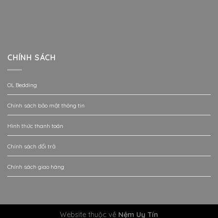
CHÍNH SÁCH
OL Bedding
Chính sách bảo mật thông tin
Hình thức thanh toán
Chính sách đổi trả
Chính sách giao hàng
Website thuộc về
Nệm Uy Tín